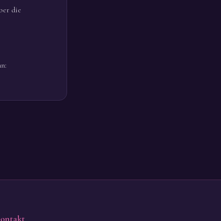
ber die
n:
ontakt