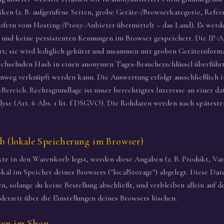
iken (z. B. aufgerufene Seiten, grobe Geräte-/Browserkategorie, Refe
ofern vom Hosting-/Proxy-Anbieter übermittelt – das Land). Es werd
 und keine persistenten Kennungen im Browser gespeichert. Die IP-A
rt; sie wird lediglich gekürzt und zusammen mit groben Geräteinform
echselnden Hash in einen anonymen Tages-Besucherschlüssel überführt
nweg verknüpft werden kann. Die Auswertung erfolgt ausschließlich i
ereich. Rechtsgrundlage ist unser berechtigtes Interesse an einer d
yse (Art. 6 Abs. 1 lit. f DSGVO). Die Rohdaten werden nach spätest
b (lokale Speicherung im Browser)
e in den Warenkorb legst, werden diese Angaben (z. B. Produkt, Var
lokal im Speicher deines Browsers ("localStorage") abgelegt. Diese Da
n, solange du keine Bestellung abschließt, und verbleiben allein auf 
derzeit über die Einstellungen deines Browsers löschen.
ngen im Shop