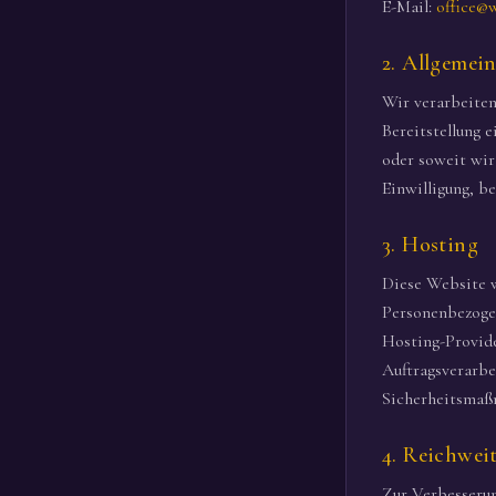
E-Mail:
office@
2. Allgemei
Wir verarbeiten
Bereitstellung 
oder soweit wir 
Einwilligung, be
3. Hosting
Diese Website w
Personenbezogen
Hosting-Provide
Auftragsverarbei
Sicherheitsmaßn
4. Reichwei
Zur Verbesserun