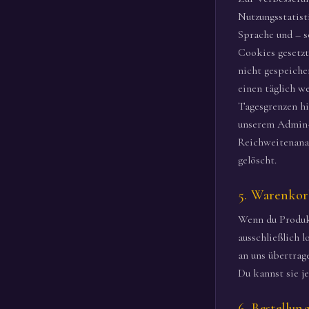
Nutzungsstatist
Sprache und – s
Cookies gesetzt
nicht gespeiche
einen täglich w
Tagesgrenzen hi
unserem Admin-B
Reichweitenanal
gelöscht.
5. Warenkor
Wenn du Produkt
ausschließlich 
an uns übertrage
Du kannst sie je
6. Bestellu