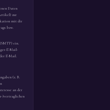
benen Daten
rtikel) zur
kation mit dir
rags bzw.
 (SMTP) ein.
ger-E-Mail-
der E-Mail.
ngaben (z. B.
on
nteresse an der
r-)vertraglichen