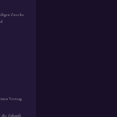
eiligen Zwecks
nd
einen Vertrag
r die Zukunft