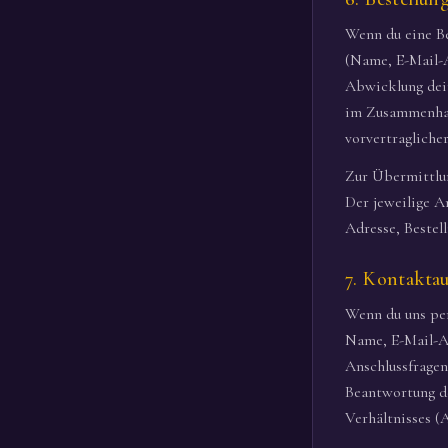
Wenn du eine Be
(Name, E-Mail-A
Abwicklung dein
im Zusammenhang
vorvertragliche
Zur Übermittlun
Der jeweilige A
Adresse, Bestell
7. Kontakta
Wenn du uns per
Name, E-Mail-Ad
Anschlussfragen 
Beantwortung de
Verhältnisses (A