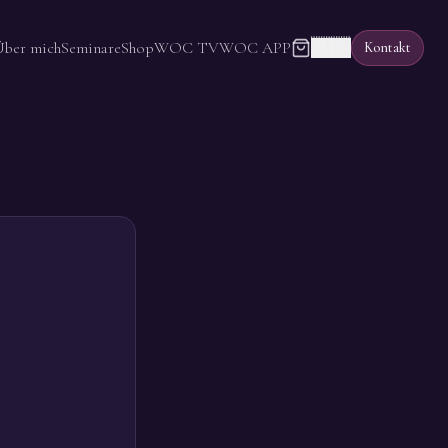
🇬🇧
Über mich
Seminare
Shop
WOC TV
WOC APP
Kontakt