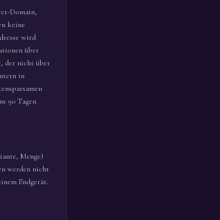
rrer-Domain,
en keine
dresse wird
ationen über
, der nicht über
ntern in
atensparsamen
ens 90 Tagen
iante, Menge)
ten werden nicht
deinem Endgerät.