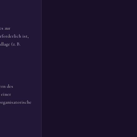
es zur
forderlich ist,
lage (z. B.
ern des
 einer
 organisatorische