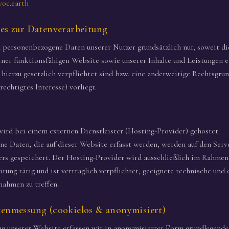
woc.earth
nes zur Datenverarbeitung
 personenbezogene Daten unserer Nutzer grundsätzlich nur, soweit di
einer funktionsfähigen Website sowie unserer Inhalte und Leistungen er
hierzu gesetzlich verpflichtet sind bzw. eine anderweitige Rechtsgrund
rechtigtes Interesse) vorliegt.
ird bei einem externen Dienstleister (Hosting-Provider) gehostet.
e Daten, die auf dieser Website erfasst werden, werden auf den Serv
rs gespeichert. Der Hosting-Provider wird ausschließlich im Rahmen
tung tätig und ist vertraglich verpflichtet, geeignete technische und
ahmen zu treffen.
tenmessung (cookielos & anonymisiert)
g unserer Website erfassen wir in anonymisierter Form grundlegende