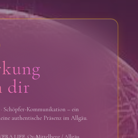
rkung
 dir
t · Schöpfer-Kommunikation – ein
deine authentische Präsenz im Allgäu.
RA LIFE, Oy-Mittelberg / Allgäu