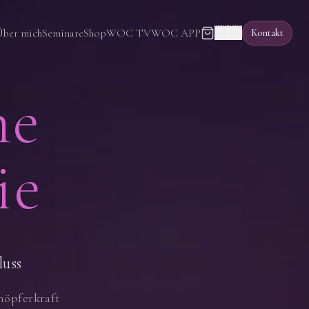
🇬🇧
Über mich
Seminare
Shop
WOC TV
WOC APP
Kontakt
ne
ie
luss
höpferkraft